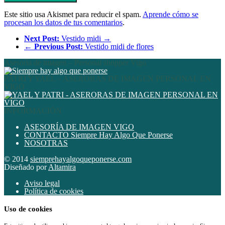
Este sitio usa Akismet para reducir el spam.
Aprende cómo se
procesan los datos de tus comentarios
.
Next Post:
Vestido midi →
←
Previous Post:
Vestido midi de flores
Asesoría de imagen – Personal shopper Vigo
PATRI Y YAEL – ASERORAS DE IMAGEN PERSONAL EN
VIGO
INFORMACIÓN
ASESORÍA DE IMAGEN VIGO
CONTACTO Siempre Hay Algo Que Ponerse
NOSOTRAS
© 2014
siemprehayalgoqueponerse.com
Diseñado por
Altamira
Aviso legal
Política de cookies
Uso de cookies