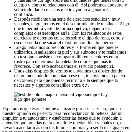
y charlamos contigo sobre las dificultades que tienes con tu
cuerpo y cómo te relacionas con él. Así podremos apoyarte y
sobretodo darte consejos que te ayuden a ganar más
confianza.
Después mediante una serie de ejercicios sencillos y muy
visuales, te guiaremos en el descubrimiento de tu silueta. Algo
que te permitirá verte de forma objetiva, dejando los
complejos o estereotipos atrás. Con los resultados de estos
ejercicios te daremos consejos sobre el tipo de ropa, corte y
escote con la que sacar el máximo partido a tu cuerpo.
Luego hablamos sobre colores y la forma en que puedes
utilizarlos. Analizamos tu piel y sus subtonos y te realizamos
un test que consiste en comparar diferentes colores en tu
rostro para determinar la paleta de colores que más te
favorece. Con esto acabaríamos el servicio presencial.
Unos días después de vernos te enviamos un dosier dónde
resumimos todo lo comentado ese día, te enviamos tu paleta
de colores para que puedas recurrir a ella siempre que lo
necesites y algunos consejillos extra 🙂 .
Esperamos que esto te anime a lanzarte por este servicio, que en
nuestra opinión es perfecto para reconectar con tu belleza, dar un
empujón a tu autoestima y establecer las bases que te ayudarán a
entender qué prendas de tu armario te quedan bien y cuáles no, te
llevará a acertar más con tus futuras compras y a ser la más guapa en