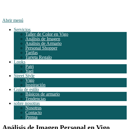
Abrir menú
Servicios
Taller de Color en Vigo
Análisis de Imagen
Análisis de Armario
Personal Shopper
Tarifas
Tarjeta Regalo
Looks
Patri
Yael
Street Style
Vigo
Inspiración
Guía de estilo
Básicos de armario
Tendencias
sobre nosotras
Nosotras
Contacto
Prensa
Análisis de Imagen Personal en Vigo