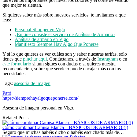
tus eventos importantes por llevar los colores y el corte de vestido
que mejor te sientan.
Si quieres saber más sobre nuestros servicios, te invitamos a que
leas:
Personal Shopper en Vigo
¿En qué consiste el servicio de Análisis de Armario?
Análisis de armario en Vigo
Manifiesto Siempre Hay Algo Que Ponerse
Y si lo que quieres es ver cuáles son y saber nuestras tarifas, sólo
tienes que
pinchar aquí
. Contáctanos, a través de
Instragram
o en
este formulario
si aún sigues con dudas o si quieres nuestra
recomendación, sobre qué servicio puede encajar más con tus
necesidades.
Tags:
asesoría de imagen
Patri
https://siemprehayalgoqueponerse.com/
Asesora de imagen personal en Vigo.
Related Posts
Cómo combinar Camisa Blanca – BÁSICOS DE ARMARIO (I)
Seguro que muchas habéis dicho o habéis escuchado más de…