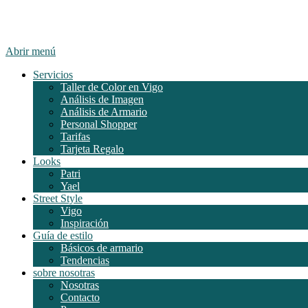
Abrir menú
Servicios
Taller de Color en Vigo
Análisis de Imagen
Análisis de Armario
Personal Shopper
Tarifas
Tarjeta Regalo
Looks
Patri
Yael
Street Style
Vigo
Inspiración
Guía de estilo
Básicos de armario
Tendencias
sobre nosotras
Nosotras
Contacto