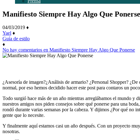
Prensa
Manifiesto Siempre Hay Algo Que Poners
04/03/2019
♦
Yael
♦
Guía de estilo
♦
No hay comentarios
en Manifiesto Siempre Hay Algo Que Ponerse
¿Asesoría de imagen?¿Análisis de armario? ¿Personal Shopper? ¿De qu
normal, por eso hemos decidido hacer este post para contaros un poc
Todo surgió hace más de un año mientras arreglábamos el mundo y div
nuestros amigos nos piden consejos sobre qué ponerse para una boda,
rondó durante varias semanas por la cabeza. Y dijimos ¿Por qué no int
gente que lo necesite.
Y finalmente aquí estamos casi un año después. Con un proyecto muy 
nosotras.