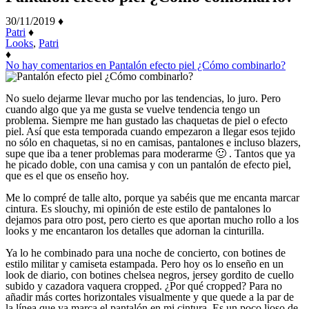
30/11/2019
♦
Patri
♦
Looks
,
Patri
♦
No hay comentarios
en Pantalón efecto piel ¿Cómo combinarlo?
No suelo dejarme llevar mucho por las tendencias, lo juro. Pero
cuando algo que ya me gusta se vuelve tendencia tengo un
problema. Siempre me han gustado las chaquetas de piel o efecto
piel. Así que esta temporada cuando empezaron a llegar esos tejido
no sólo en chaquetas, si no en camisas, pantalones e incluso blazers,
supe que iba a tener problemas para moderarme 🙂 . Tantos que ya
he picado doble, con una camisa y con un pantalón de efecto piel,
que es el que os enseño hoy.
Me lo compré de talle alto, porque ya sabéis que me encanta marcar
cintura. Es slouchy, mi opinión de este estilo de pantalones lo
dejamos para otro post, pero cierto es que aportan mucho rollo a los
looks y me encantaron los detalles que adornan la cinturilla.
Ya lo he combinado para una noche de concierto, con botines de
estilo militar y camiseta estampada. Pero hoy os lo enseño en un
look de diario, con botines chelsea negros, jersey gordito de cuello
subido y cazadora vaquera cropped. ¿Por qué cropped? Para no
añadir más cortes horizontales visualmente y que quede a la par de
la línea que ya marca el pantalón en mi cintura. Es un poco lioso de