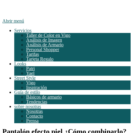
Abrir menú
Servicios
Taller de Color en Vigo
Análisis de Imagen
Análisis de Armario
Personal Shopper
Tarifas
Tarjeta Regalo
Looks
Patri
Yael
Street Style
Vigo
Inspiración
Guía de estilo
Básicos de armario
Tendencias
sobre nosotras
Nosotras
Contacto
Prensa
Pantalón efecto piel ¿Cómo combinarlo?