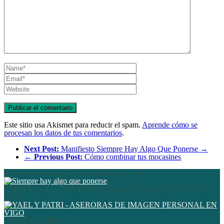
Este sitio usa Akismet para reducir el spam.
Aprende cómo se
procesan los datos de tus comentarios
.
Next Post:
Manifiesto Siempre Hay Algo Que Ponerse →
←
Previous Post:
Cómo combinar tus mocasines
Asesoría de imagen – Personal shopper Vigo
PATRI Y YAEL – ASERORAS DE IMAGEN PERSONAL EN
VIGO
INFORMACIÓN