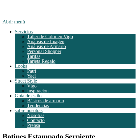
Abrir menú
Servicios
Taller de Color en Vigo
Análisis de Imagen
Análisis de Armario
Personal Shopper
Tarifas
Tarjeta Regalo
Looks
Patri
Yael
Street Style
Vigo
Inspiración
Guía de estilo
Básicos de armario
Tendencias
sobre nosotras
Nosotras
Contacto
Prensa
Botines Estampado Serpiente