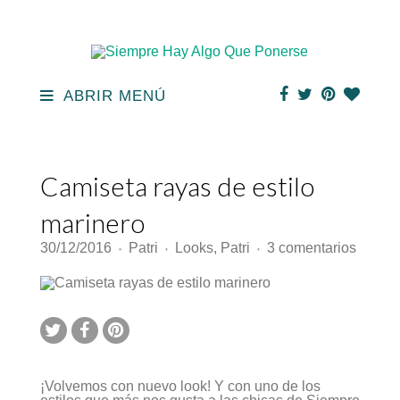
ABRIR MENÚ
Camiseta rayas de estilo
marinero
en
30/12/2016
Patri
Looks
,
Patri
3 comentarios
♦
♦
♦
Camis
rayas
de
estilo
marine
¡Volvemos con nuevo look! Y con uno de los