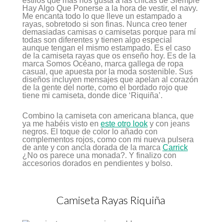
estilos que más nos gusta a las chicas de Siempre
Hay Algo Que Ponerse a la hora de vestir, el navy.
Me encanta todo lo que lleve un estampado a
rayas, sobretodo si son finas. Nunca creo tener
demasiadas camisas o camisetas porque para mí
todas son diferentes y tienen algo especial
aunque tengan el mismo estampado. Es el caso
de la camiseta rayas que os enseño hoy. Es de la
marca Somos Océano, marca gallega de ropa
casual, que apuesta por la moda sostenible. Sus
diseños incluyen mensajes que apelan al corazón
de la gente del norte, como el bordado rojo que
tiene mi camiseta, donde dice ‘Riquiña’.
Combino la camiseta con americana blanca, que
ya me habéis visto en
este otro look
y con jeans
negros. El toque de color lo añado con
complementos rojos, como con mi nueva pulsera
de ante y con ancla dorada de la marca
Carrick
¿No os parece una monada?. Y finalizo con
accesorios dorados en pendientes y bolso.
Camiseta Rayas Riquiña