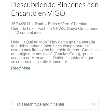
Descubriendo Rincones con
Encanto en VIGO
26/04/2011
Patri
Bello e Vero
,
Charoladas
,
♦
♦
Cutre de Luxe
,
Fashion NEWS
,
Guiyó Creaciones
en
12 comentarios
♦
Descubriendo
Rincones
Hola!!! ¿Qué tal todo? Hoy os traigo una entrada
con
que debía haber subido hace tiempo pero he
Encanto
estado muy liada y no he tenido tiempo. Gracias a
en
un amigo que nos avisó (Gracias Gabo), pude
VIGO
acudir a un Mercadillo - Outlet - Liquidación que
se celebró en la calle Zamora nº…
Read More