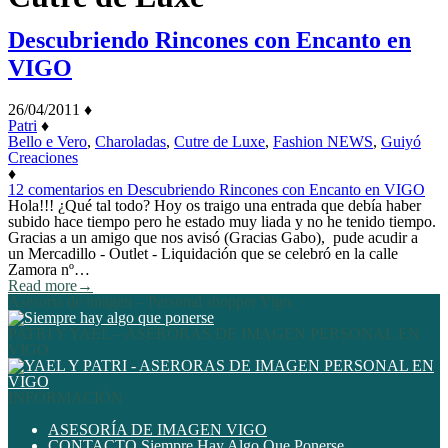
Descubriendo Rincones con Encanto en
VIGO
26/04/2011
♦
Patri
♦
Bello e Vero
,
Charoladas
,
Cutre de Luxe
,
Fashion NEWS
,
Guiyó
Creaciones
♦
12 comentarios
en Descubriendo Rincones con Encanto en VIGO
Hola!!! ¿Qué tal todo? Hoy os traigo una entrada que debía haber
subido hace tiempo pero he estado muy liada y no he tenido tiempo.
Gracias a un amigo que nos avisó (Gracias Gabo), pude acudir a
un Mercadillo - Outlet - Liquidación que se celebró en la calle
Zamora nº…
Read more
→
Asesoría de imagen – Personal shopper Vigo
PATRI Y YAEL – ASERORAS DE IMAGEN PERSONAL EN
VIGO
INFORMACIÓN
ASESORÍA DE IMAGEN VIGO
CONTACTO Siempre Hay Algo Que Ponerse