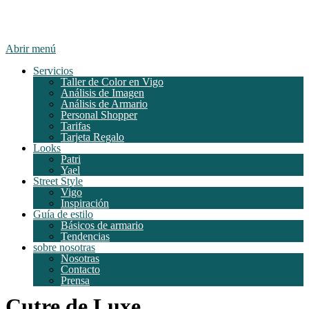
Abrir menú
Servicios
Taller de Color en Vigo
Análisis de Imagen
Análisis de Armario
Personal Shopper
Tarifas
Tarjeta Regalo
Looks
Patri
Yael
Street Style
Vigo
Inspiración
Guía de estilo
Básicos de armario
Tendencias
sobre nosotras
Nosotras
Contacto
Prensa
Cutre de Luxe