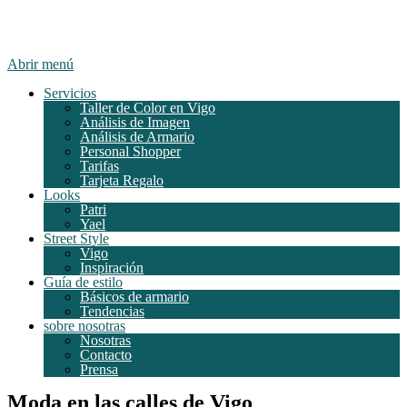
Abrir menú
Servicios
Taller de Color en Vigo
Análisis de Imagen
Análisis de Armario
Personal Shopper
Tarifas
Tarjeta Regalo
Looks
Patri
Yael
Street Style
Vigo
Inspiración
Guía de estilo
Básicos de armario
Tendencias
sobre nosotras
Nosotras
Contacto
Prensa
Moda en las calles de Vigo