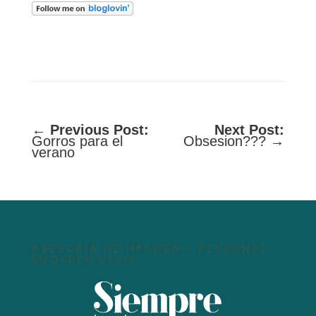
←
Previous Post:
Next Post:
Gorros para el
Obsesion??? →
verano
ASESORÍA DE IMAGEN – PERSONAL
SHOPPER VIGO