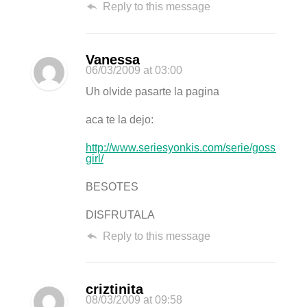
Reply to this message
Vanessa
06/03/2009
at 03:00
Uh olvide pasarte la pagina
aca te la dejo:
http://www.seriesyonkis.com/serie/gossip-
girl/
BESOTES
DISFRUTALA
Reply to this message
criztinita
08/03/2009
at 09:58