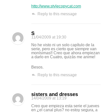
http://www.stylecopycat.com
Reply to this message
S
11/04/2009
at 19:30
No he visto ni un solo capítulo de la
serie, pero es cierto que siempre van
monísimas!! Creo que ahora empiezan
a darlo en Cuatro, quizás me anime!
Besos.
Reply to this message
sisters and dresses
14/04/2009
at 13:19
Creo que empieza esta serie el jueves
en ¿el canal plus? no estoy segura, a