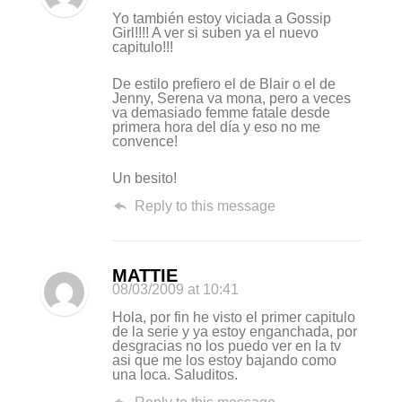
Yo también estoy viciada a Gossip
Girl!!!! A ver si suben ya el nuevo
capitulo!!!
De estilo prefiero el de Blair o el de
Jenny, Serena va mona, pero a veces
va demasiado femme fatale desde
primera hora del día y eso no me
convence!
Un besito!
Reply to this message
MATTIE
08/03/2009
at 10:41
Hola, por fin he visto el primer capitulo
de la serie y ya estoy enganchada, por
desgracias no los puedo ver en la tv
asi que me los estoy bajando como
una loca. Saluditos.