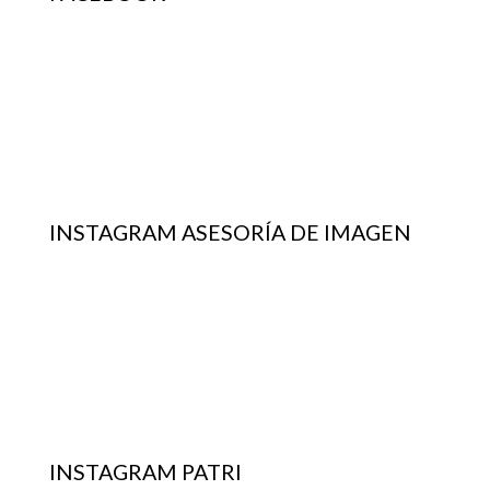
INSTAGRAM ASESORÍA DE IMAGEN
INSTAGRAM PATRI