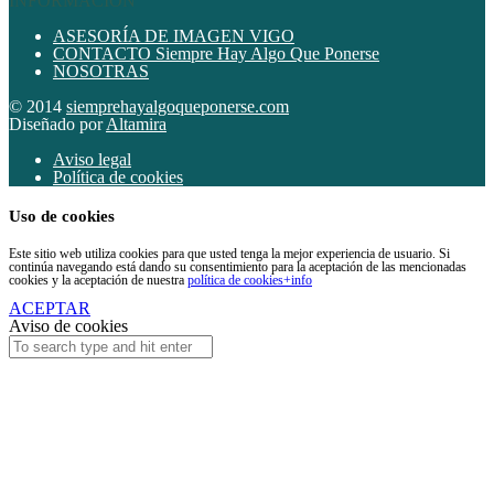
INFORMACIÓN
ASESORÍA DE IMAGEN VIGO
CONTACTO Siempre Hay Algo Que Ponerse
NOSOTRAS
© 2014
siemprehayalgoqueponerse.com
Diseñado por
Altamira
Aviso legal
Política de cookies
Uso de cookies
Este sitio web utiliza cookies para que usted tenga la mejor experiencia de usuario. Si
continúa navegando está dando su consentimiento para la aceptación de las mencionadas
cookies y la aceptación de nuestra
política de cookies
+info
ACEPTAR
Aviso de cookies