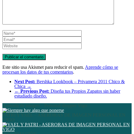
Este sitio usa Akismet para reducir el spam.
Aprende cómo se
procesan los datos de tus comentarios
.
Next Post:
Bershka Lookbook – Privamera 2011 Chico &
Chica →
←
Previous Post:
Diseña tus Propios Zapatos sin haber
estudiado diseño.
Asesoría de imagen – Personal shopper Vigo
PATRI Y YAEL – ASERORAS DE IMAGEN PERSONAL EN
VIGO