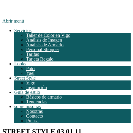
Abrir menú
Servicios
Taller de Color en Vigo
Análisis de Imagen
Análisis de Armario
Personal Shopper
Tarifas
Tarjeta Regalo
Looks
Patri
Yael
Street Style
Vigo
Inspiración
Guía de estilo
Básicos de armario
Tendencias
sobre nosotras
Nosotras
Contacto
Prensa
STREET STYLE 03.01.11