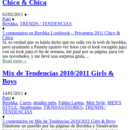
Chico & Chica
02/02/2011
♦
Patri
♦
Bershka
,
TRENDS / TENDENCIAS
♦
5 comentarios
en Bershka Lookbook – Privamera 2011 Chico &
Chica
Sí, es verdad que os había dicho que no solía ver la web de bershka,
pero ayudando a Pamela (quiero ver fotos con el look escogido jaja)
con un look para el fin de semana, me pasé por su página, para ver
sus novedades, y me llevé una sorpresa grata,…
Read more
→
Mix de Tendencias 2010/2011 Girls &
Boys
14/01/2011
♦
Patri
♦
Bershka
,
Cuero
,
detalles pelo
,
Faldas Largas
,
Men Style
,
MEN'S
STYLE
,
Stradivarius
,
TIENDAS/STORES
,
TRENDS /
TENDENCIAS
♦
5 comentarios
en Mix de Tendencias 2010/2011 Girls & Boys
Dándome un paseíllo por las páginas de Bershka y Stradivarius