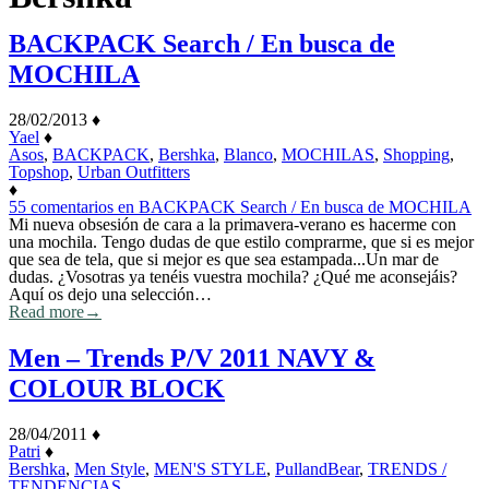
BACKPACK Search / En busca de
MOCHILA
28/02/2013
♦
Yael
♦
Asos
,
BACKPACK
,
Bershka
,
Blanco
,
MOCHILAS
,
Shopping
,
Topshop
,
Urban Outfitters
♦
55 comentarios
en BACKPACK Search / En busca de MOCHILA
Mi nueva obsesión de cara a la primavera-verano es hacerme con
una mochila. Tengo dudas de que estilo comprarme, que si es mejor
que sea de tela, que si mejor es que sea estampada...Un mar de
dudas. ¿Vosotras ya tenéis vuestra mochila? ¿Qué me aconsejáis?
Aquí os dejo una selección…
Read more
→
Men – Trends P/V 2011 NAVY &
COLOUR BLOCK
28/04/2011
♦
Patri
♦
Bershka
,
Men Style
,
MEN'S STYLE
,
PullandBear
,
TRENDS /
TENDENCIAS