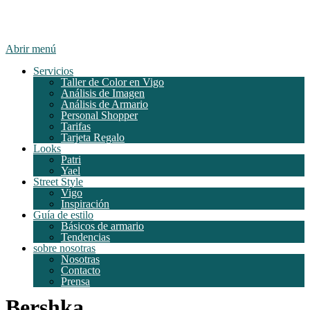
Abrir menú
Servicios
Taller de Color en Vigo
Análisis de Imagen
Análisis de Armario
Personal Shopper
Tarifas
Tarjeta Regalo
Looks
Patri
Yael
Street Style
Vigo
Inspiración
Guía de estilo
Básicos de armario
Tendencias
sobre nosotras
Nosotras
Contacto
Prensa
Bershka