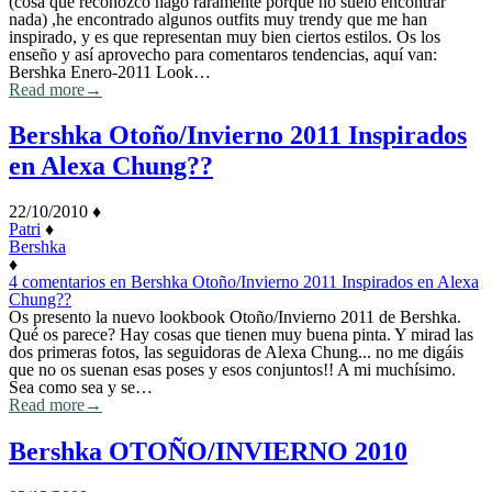
(cosa que reconozco hago raramente porque no suelo encontrar
nada) ,he encontrado algunos outfits muy trendy que me han
inspirado, y es que representan muy bien ciertos estilos. Os los
enseño y así aprovecho para comentaros tendencias, aquí van:
Bershka Enero-2011 Look…
Read more
→
Bershka Otoño/Invierno 2011 Inspirados
en Alexa Chung??
22/10/2010
♦
Patri
♦
Bershka
♦
4 comentarios
en Bershka Otoño/Invierno 2011 Inspirados en Alexa
Chung??
Os presento la nuevo lookbook Otoño/Invierno 2011 de Bershka.
Qué os parece? Hay cosas que tienen muy buena pinta. Y mirad las
dos primeras fotos, las seguidoras de Alexa Chung... no me digáis
que no os suenan esas poses y esos conjuntos!! A mi muchísimo.
Sea como sea y se…
Read more
→
Bershka OTOÑO/INVIERNO 2010