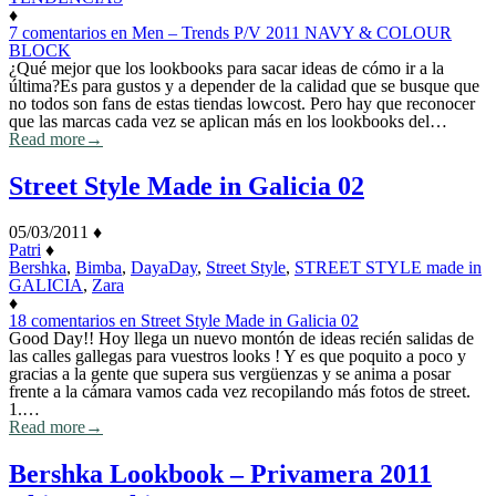
♦
7 comentarios
en Men – Trends P/V 2011 NAVY & COLOUR
BLOCK
¿Qué mejor que los lookbooks para sacar ideas de cómo ir a la
última?Es para gustos y a depender de la calidad que se busque que
no todos son fans de estas tiendas lowcost. Pero hay que reconocer
que las marcas cada vez se aplican más en los lookbooks del…
Read more
→
Street Style Made in Galicia 02
05/03/2011
♦
Patri
♦
Bershka
,
Bimba
,
DayaDay
,
Street Style
,
STREET STYLE made in
GALICIA
,
Zara
♦
18 comentarios
en Street Style Made in Galicia 02
Good Day!! Hoy llega un nuevo montón de ideas recién salidas de
las calles gallegas para vuestros looks ! Y es que poquito a poco y
gracias a la gente que supera sus vergüenzas y se anima a posar
frente a la cámara vamos cada vez recopilando más fotos de street.
1.…
Read more
→
Bershka Lookbook – Privamera 2011