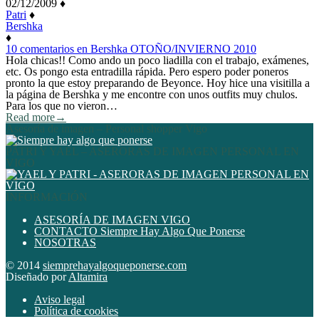
02/12/2009
♦
Patri
♦
Bershka
♦
10 comentarios
en Bershka OTOÑO/INVIERNO 2010
Hola chicas!! Como ando un poco liadilla con el trabajo, exámenes,
etc. Os pongo esta entradilla rápida. Pero espero poder poneros
pronto la que estoy preparando de Beyonce. Hoy hice una visitilla a
la página de Bershka y me encontre con unos outfits muy chulos.
Para los que no vieron…
Read more
→
Asesoría de imagen – Personal shopper Vigo
PATRI Y YAEL – ASERORAS DE IMAGEN PERSONAL EN
VIGO
INFORMACIÓN
ASESORÍA DE IMAGEN VIGO
CONTACTO Siempre Hay Algo Que Ponerse
NOSOTRAS
© 2014
siemprehayalgoqueponerse.com
Diseñado por
Altamira
Aviso legal
Política de cookies