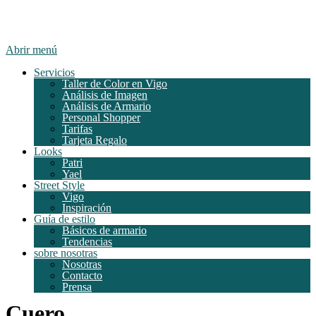
Abrir menú
Servicios
Taller de Color en Vigo
Análisis de Imagen
Análisis de Armario
Personal Shopper
Tarifas
Tarjeta Regalo
Looks
Patri
Yael
Street Style
Vigo
Inspiración
Guía de estilo
Básicos de armario
Tendencias
sobre nosotras
Nosotras
Contacto
Prensa
Cuero