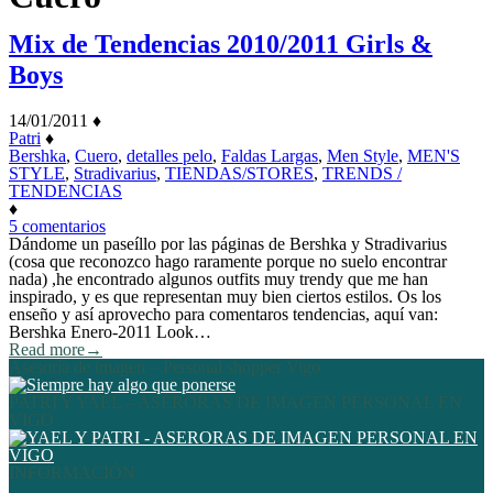
Mix de Tendencias 2010/2011 Girls &
Boys
14/01/2011
♦
Patri
♦
Bershka
,
Cuero
,
detalles pelo
,
Faldas Largas
,
Men Style
,
MEN'S
STYLE
,
Stradivarius
,
TIENDAS/STORES
,
TRENDS /
TENDENCIAS
♦
en
5 comentarios
Mix
Dándome un paseíllo por las páginas de Bershka y Stradivarius
de
(cosa que reconozco hago raramente porque no suelo encontrar
Tendencias
nada) ,he encontrado algunos outfits muy trendy que me han
2010/2011
inspirado, y es que representan muy bien ciertos estilos. Os los
Girls
enseño y así aprovecho para comentaros tendencias, aquí van:
&
Bershka Enero-2011 Look…
Boys
Read more
→
Asesoría de imagen – Personal shopper Vigo
PATRI Y YAEL – ASERORAS DE IMAGEN PERSONAL EN
VIGO
INFORMACIÓN