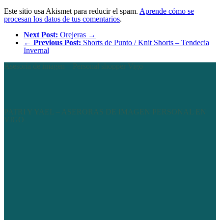
Este sitio usa Akismet para reducir el spam.
Aprende cómo se
procesan los datos de tus comentarios
.
Next Post:
Orejeras →
←
Previous Post:
Shorts de Punto / Knit Shorts – Tendecia
Invernal
Asesoría de imagen – Personal shopper Vigo
PATRI Y YAEL – ASERORAS DE IMAGEN PERSONAL EN
VIGO