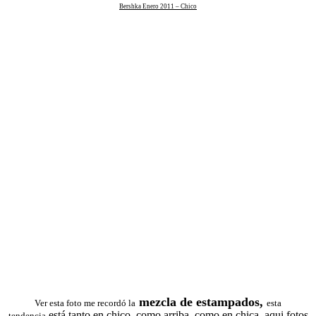
Bershka Enero 2011 – Chico
mezcla de estampados,
Ver esta foto me recordó la
esta
está tanto en chico, como arriba, como en chica, aqui fotos
tendencia