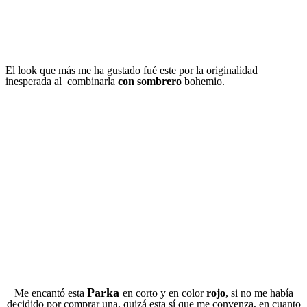
El look que más me ha gustado fué este por la originalidad
inesperada al combinarla
con sombrero
bohemio.
Parka
Me encantó esta
en corto y en color
rojo
, si no me había
decidido por comprar una, quizá esta sí que me convenza, en cuanto