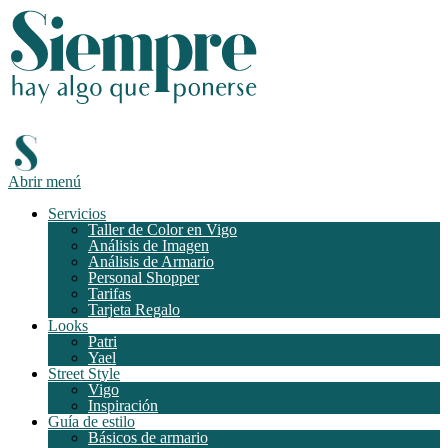
Abrir menú
Servicios
Taller de Color en Vigo
Análisis de Imagen
Análisis de Armario
Personal Shopper
Tarifas
Tarjeta Regalo
Looks
Patri
Yael
Street Style
Vigo
Inspiración
Guía de estilo
Básicos de armario