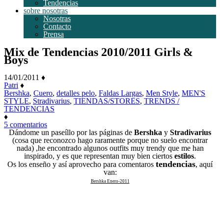
Tendencias
sobre nosotras
Nosotras
Contacto
Prensa
Mix de Tendencias 2010/2011 Girls &
Boys
14/01/2011
♦
Patri
♦
Bershka
,
Cuero
,
detalles pelo
,
Faldas Largas
,
Men Style
,
MEN'S
STYLE
,
Stradivarius
,
TIENDAS/STORES
,
TRENDS /
TENDENCIAS
♦
en
5 comentarios
Mix
Dándome un paseíllo por las páginas de
Bershka
y
Stradivarius
de
(cosa que reconozco hago raramente porque no suelo encontrar
Tendencias
nada) ,he encontrado algunos outfits muy trendy que me han
2010/2011
inspirado, y es que representan muy bien ciertos
estilos
.
Girls
tendencias
Os los enseño y así aprovecho para comentaros
, aquí
&
van:
Boys
Bershka Enero-2011